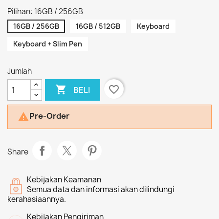
Pilihan: 16GB / 256GB
16GB / 256GB
16GB / 512GB
Keyboard
Keyboard + Slim Pen
Jumlah

favorite_border
BELI
Pre-Order

Share
Kebijakan Keamanan
Semua data dan informasi akan dilindungi
kerahasiaannya.
Kebijakan Pengiriman