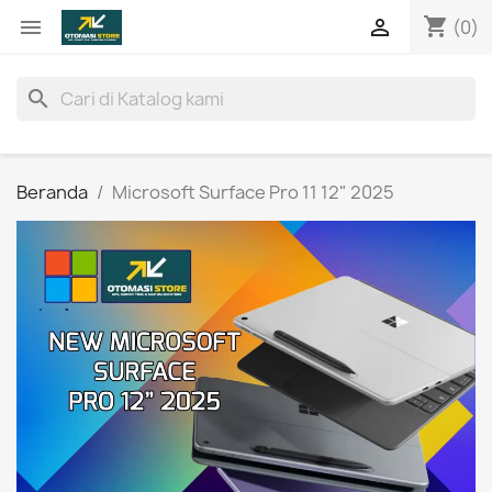
shopping_cart


(0)
search
Beranda
Microsoft Surface Pro 11 12" 2025