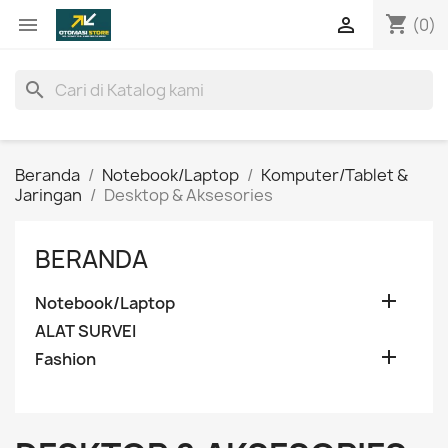
shopping_cart


(0)
search
Beranda
Notebook/Laptop
Komputer/Tablet &
Jaringan
Desktop & Aksesories
BERANDA

Notebook/Laptop
ALAT SURVEI

Fashion