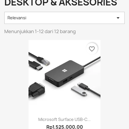
DESKTOP & AKSESORIES

Relevansi
Menunjukkan 1-12 dari 12 barang
favorite_border
Microsoft Surface USB-C...
Rp1.525.000,00