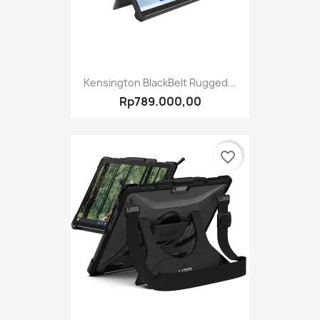
Kensington BlackBelt Rugged...
Rp789.000,00
favorite_border