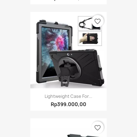
favorite_border
Lightweight Case For...
Rp399.000,00
favorite_border