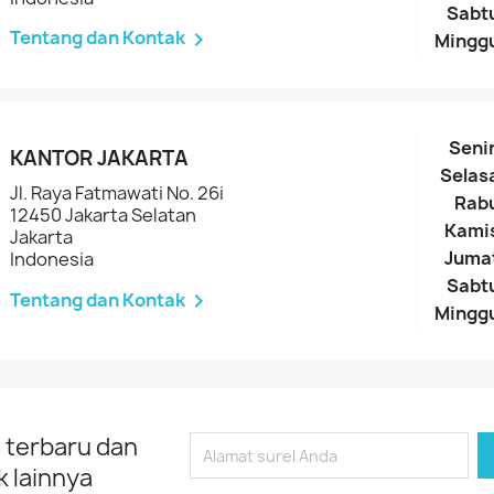
Sabt
Tentang dan Kontak

Mingg
Seni
KANTOR JAKARTA
Selas
Jl. Raya Fatmawati No. 26i
Rab
12450 Jakarta Selatan
Kami
Jakarta
Juma
Indonesia
Sabt
Tentang dan Kontak

Mingg
 terbaru dan
 lainnya