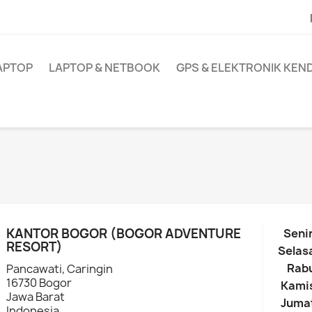
APTOP
LAPTOP & NETBOOK
GPS & ELEKTRONIK KE
KANTOR BOGOR (BOGOR ADVENTURE
Seni
RESORT)
Selas
Rab
Pancawati, Caringin
16730 Bogor
Kami
Jawa Barat
Juma
Indonesia